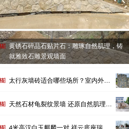
黄锈石碎品石贴片石：雕琢自然肌理，铸
就雅致石雕景观墙面
太行灰墙砖适合哪些场所？室内外装修通用场景大全
天然石材龟裂纹景墙 还原自然肌理的园林景观质感
4米高汉白玉麒麟一对 祥云底座瑞兽石雕镇宅纳福摆件